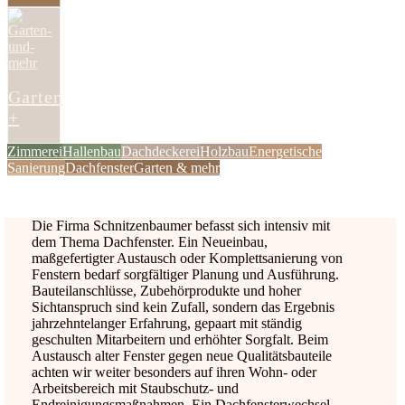
Garten
+
Zimmerei
Hallenbau
Dachdeckerei
Holzbau
Energetische
Sanierung
Dachfenster
Garten & mehr
Die Firma Schnitzenbaumer befasst sich intensiv mit
dem Thema Dachfenster. Ein Neueinbau,
maßgefertigter Austausch oder Komplettsanierung von
Fenstern bedarf sorgfältiger Planung und Ausführung.
Bauteilanschlüsse, Zubehörprodukte und hoher
Sichtanspruch sind kein Zufall, sondern das Ergebnis
jahrzehntelanger Erfahrung, gepaart mit ständig
geschulten Mitarbeitern und erhöhter Sorgfalt. Beim
Austausch alter Fenster gegen neue Qualitätsbauteile
achten wir weiter besonders auf ihren Wohn- oder
Arbeitsbereich mit Staubschutz- und
Endreinigungsmaßnahmen. Ein Dachfensterwechsel