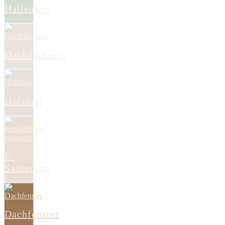
Hallenbau
Dachdeckerei
Holzbau
E-
Sanierung
Dachfenster